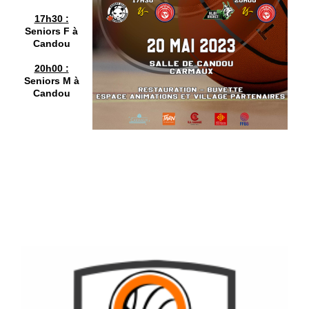
17h30 :
Seniors F à
Candou
20h00 :
Seniors M à
Candou