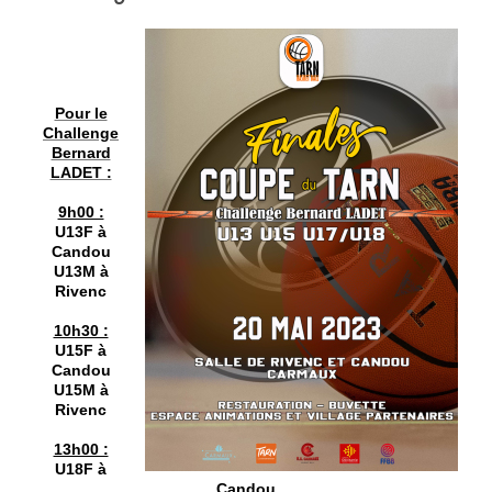
Pour le
Challenge
Bernard
LADET :
9h00 :
U13F à
Candou
U13M à
Rivenc
10h30 :
U15F à
Candou
U15M à
Rivenc
13h00 :
U18F à
Candou